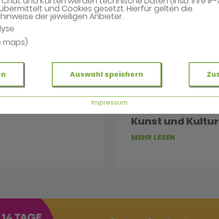
Chat und Karten werden technische Daten (insb. Ihre IP
übermittelt und Cookies gesetzt. Hierfür gelten die
inweise der jeweiligen Anbieter.
lyse
e maps)
en
Auswahl speichern
Zu
Impressum
Kunst und Kultur
MEHR LESEN