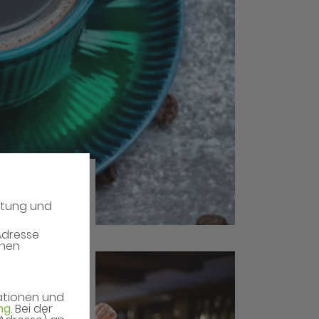
atung und
Adresse
enen
mationen und
ng
. Bei der