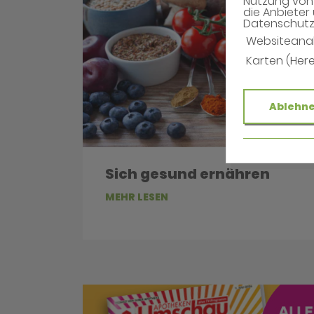
Nutzung von 
die Anbieter 
Datenschutzh
Websiteana
Karten (Her
Ablehn
Sich gesund ernähren
MEHR LESEN