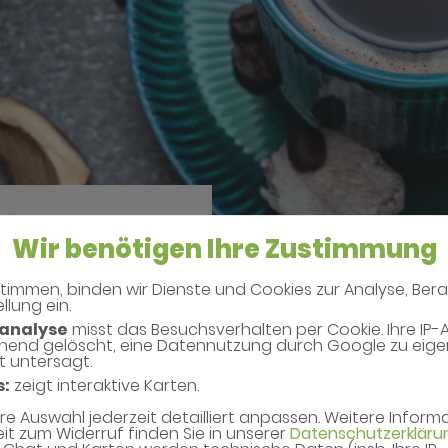
efans
Wir benötigen Ihre Zustimmung
timmen, binden wir Dienste und Cookies zur Analyse, Ber
llung ein.
analyse
misst das Besuchsverhalten per Cookie. Ihre IP-
hend gelöscht, eine Datennutzung durch Google zu eig
t untersagt.
s:
zeigt interaktive Karten.
hre Auswahl jederzeit detailliert anpassen. Weitere Infor
eit zum Widerruf finden Sie in unserer
Datenschutzerkläru