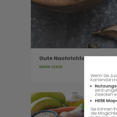
Gute Nachrichten für Kaffe
MEHR LESEN
Wenn Sie zus
Kartendarste
Nutzungs
wird umge
Zwecken is
HERE Map
Sie können I
die Möglichk