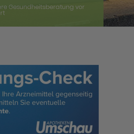
hre Gesundheitsberatung vor
rt